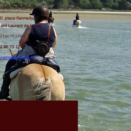
Maison de quartier"
0, place Kennedy
aint Laurent de la mer
2190 PLERIN
2 96 73 12 38
aceca@orange.fr