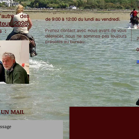
"
'autre des
de 9:00 à 12:00 du lundi au vendredi.
1
teur 2026
,
S
s :
Prenez contact avec nous avant de vous
déplacer, nous ne sommes pas toujours
2
présents au bureau.
0
 UN MAIL