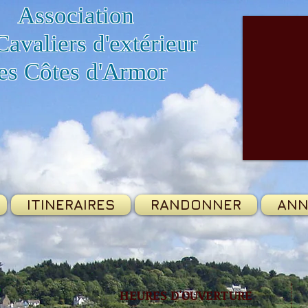
Association
Cavaliers d'extérieur
es Côtes d'Armor
ITINERAIRES
RANDONNER
ANN
r
HEURES D'OUVERTURE