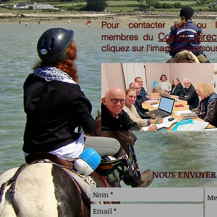
Pour contacter l'un ou l
Comité Direc
membres du
cliquez sur l'image ci-dessou
NOUS ENVOYER