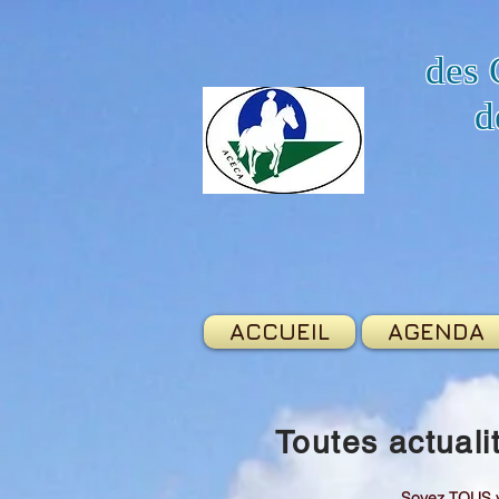
des 
d
ACCUEIL
AGENDA
Toutes actual
Soyez TOUS v