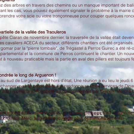
ez des arbres en travers des chemins ou un manque important de bali
vant les cas, vous pouvez également signaler le problème à la mairie
rendre votre scie ou votre tronçonneuse pour couper quelques ronc
rtielle de la vallée des Traouïeros
mpête Ciaran de novembre dernier, la traversée de la vallée était dev
 cavaliers ACECA du secteur, différents chantiers ont été organisés. 
rgomar par la "pierre tombale", de Trégastel à Perros Guirec a été ré-
partemental et la commune de Perros continuent le chantier. Un nou
t à nouveau praticable mais la partie en aval des piliers est toujour
fondrée le long de Arguenon !
au sud de Largentaye est hors d’état, Une réunion a eu lieu le jeudi 6 
changer avec le propriétaire, les randonneurs et les services de D
 à la reconstruire. Possibilité de contournement par Créhen. Merci à 
inic
t le long de l’Ic a été modifié. Le nouveau passage s'est éloigné des
fondrement. Merci à Saint Brieuc Agglo pour ces aménagements.