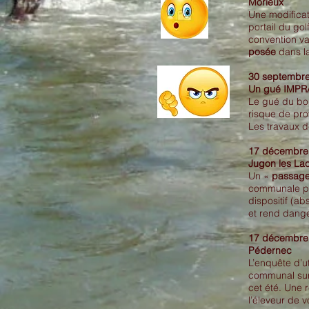
Morieux
Une modificat
portail du gol
convention va
posée
dans l
30 septembr
Un gué IMPRA
Le gué du boi
risque de pro
Les travaux d
17 décembre
Jugon les La
Un «
passage
communale pou
dispositif (a
et rend dange
17 décembre
Pédernec
L’enquête d’u
communal sur 
cet été. Une r
l’éleveur de v