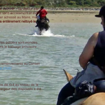
 venant du nord), un chemin
rbre couché… Le détour par la
te sans accotement et avec des
er adressé au Maire, mais rien
a entièrement nettoyé le
les polders sont inondés.
vre le balisage provisoire...
s remerciements au Conseil
la photo
pe de 4x4 au niveau de la
argeur des dispositifs a été