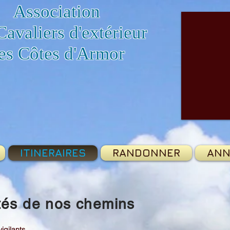
Association
Cavaliers d'extérieur
es Côtes d'Armor
ITINERAIRES
RANDONNER
ANN
ités de nos chemins
igilants