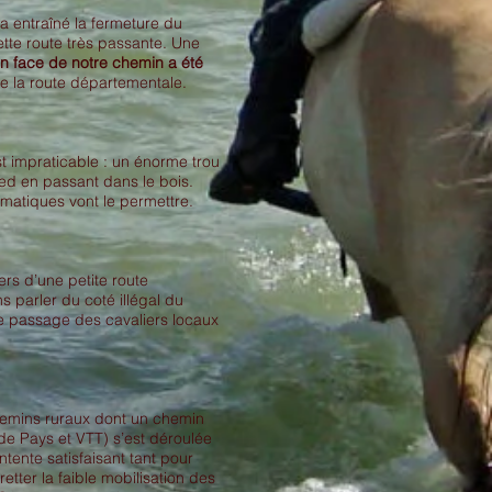
 a entraîné la fermeture du
cette route très passante. Une
en face de notre chemin a été
de la route départementale.
t impraticable : un énorme trou
ied en passant dans le bois.
imatiques vont le permettre.
ers d’une petite route
parler du coté illégal du
le passage des cavaliers locaux
chemins ruraux dont un chemin
de Pays et VTT) s’est déroulée
ntente satisfaisant tant pour
etter la faible mobilisation des