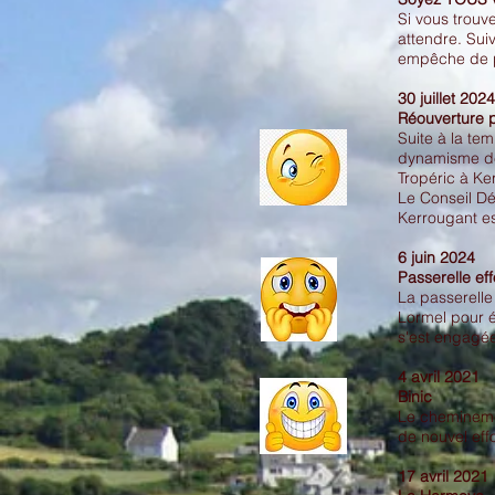
Si vous trouv
attendre. Sui
empêche de p
30 juillet 2024
Réouverture pa
Suite à la te
dynamisme des
Tropéric à Ke
Le Conseil Dé
Kerrougant es
6 juin 2024
Passerelle ef
La passerelle 
Lormel pour é
s'est engagée
4 avril 2021
B
Le cheminemen
de nouvel ef
17 avril 2021