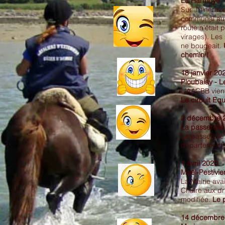
La Harmoye
Sur l'itinéra
communal au 
route n'étai
virages). Les
ne bougeait.
U
chemin !
18 janvier 20
Ploubalay - L
L'AACBB vient
Le circuit Equ
2 décembre 
La passerelle
La passerelle
départemental
1 avril 2020
Maël-Pestivie
La Mairie ava
Chaire aux dr
modifiée.
Le 
14 décembre