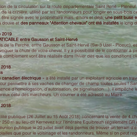
ion de la circulation sur la route départementale Saint René – Pléneuf
f de la crinière, utilisé par les randonneurs pour longer en sous-bois 
 être signée avec le propriétaire mais, d'hors et déjà,
une petit buse 
a douve et
des panneaux "Attention chevaux" ont été installés
le long 
e 2019
TICABLE entre Gausson et Saint-Hervé
s de la Perche, entre Gausson et Saint-Hervé (Sw-3 Uzel - Ploeuc), es
voquer la chute de votre cheval. Il y a possibilité de le contourner à p
e comblement vont être réalisés dans l'hiver dès que les conditions cl
 2018
cs
 canadien électrique
» a été installé par un exploitant agricole en trav
r permettre à ses vaches de changer de champ toutes seules ! Sans 
bsence d’homologation, d’autorisation, de signalisation…), il empêche 
reux celui des marcheurs. Un courrier a été adressé au Maire.
 2018
tilité publique (26 Juillet au 15 Août 2018) concernant la vente de 4 
250 m au lieu-dit Kernevez sur l’itinéraire Equibreizh (également GR 
éunion publique le 20 juillet avait déjà permis de trouver un terrain d’e
olailles que pour le voisinage et les randonneurs. Même si on peut regr