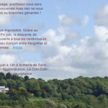
sage, avertissez-nous sans
 concernée mais rien ne vous
es ou branches gênantes !
enue impossible. Grace au
Fin juin, la descente de
ouverte à tous les randonneurs.
veau tronçon entre Kergomar et
s fermée.
Article
.
juin à 14h à la mairie de Saint-
inan Agglomération. La Com.Com
Luc pour sa vigilance.
 berges pour éviter tout risque