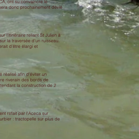
CA, ont su convaincre le
 sera donc prochainement dévié
l’itinéraire reliant St Julien à
ur la traversée d’un ruisseau.
it d’être élargi et
réalisé afin d'éviter un
ire riverain des bords de
tendant la construction de 2
t refait par l'Aceca sur
rbier : tractopelle sur plus de