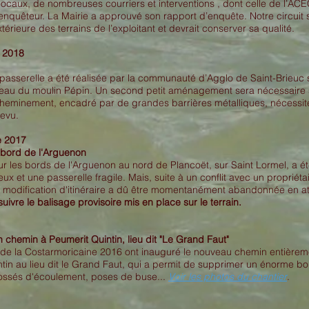
ocaux, de nombreuses courriers et interventions , dont celle de l’ACE
nquêteur. La Mairie a approuvé son rapport d’enquête. Notre circuit
érieure des terrains de l’exploitant et devrait conserver sa qualité.
 2018
asserelle a été réalisée par la communauté d’Agglo de Saint-Brieuc sur 
veau du moulin Pépin. Un second petit aménagement sera nécessaire s
eminement, encadré par de grandes barrières métalliques, nécessitera
revu.
e 2017
 bord de l'Arguenon
ur les bords de l'Arguenon au nord de Plancoët, sur Saint Lormel, a été 
x et une passerelle fragile. Mais, suite à un conflit avec un propriéta
a modification d'itinéraire a dû être momentanément abandonnée en at
suivre le balisage provisoire mis en place sur le terrain.
 chemin à Peumerit Quintin, lieu dit "Le Grand Faut"
 de la Costarmoricaine 2016 ont inauguré le nouveau chemin entièremen
tin au lieu dit le Grand Faut, qui a permit de supprimer un énorme bou
fossés d'écoulement, poses de buse...
Voir les photos du chantier
.