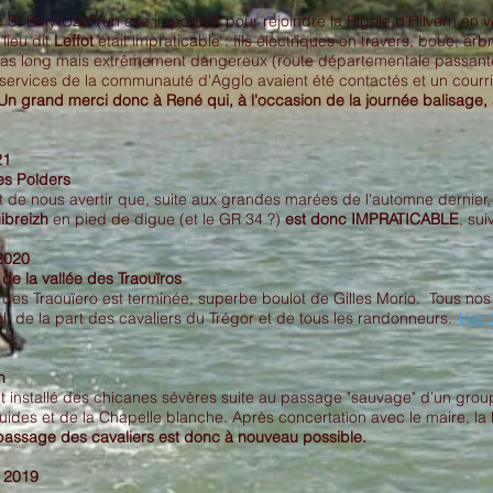
ire St Bihy-Uzel (un axe important pour rejoindre la Rigole d’Hilvern en
lieu dit
Leffot
était impraticable : fils électriques en travers, boue, a
t pas long mais extrêmement dangereux (route départementale passan
 services de la communauté d'Agglo avaient été contactés et un courri
n grand merci donc à René qui, à l'occasion de la journée balisage, 
21
es Polders
 de nous avertir que, suite aux grandes marées de l'automne dernier, 
ibreizh
en pied de digue (et le GR 34 ?)
est donc IMPRATICABLE
, sui
2020
 de la vallée des Traouïros
 des Traouïero est terminée, superbe boulot de Gilles Morio. Tous no
, de la part des cavaliers du Trégor et de tous les randonneurs.
Voir 
n
it installé des chicanes sévères suite au passage "sauvage" d'un grou
uides et de la Chapelle blanche. Après concertation avec le maire, la l
passage des cavaliers est donc à nouveau possible.
 2019