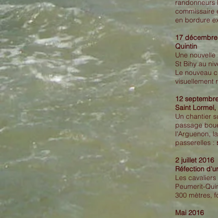
randonneurs l
commissaire e
en bordure ext
17 décembre
Quintin
Une nouvelle p
St Bihy au ni
Le nouveau ch
visuellement 
12 septembr
Saint Lormel,
Un chantier s
passage boueu
l'Arguenon, l
passerelles :
2 juillet 2016
Réfection
d'un
Les cavaliers
Peumerit-Quin
300 mètres, 
Mai 2016